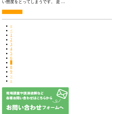
い態度をとってしまうです。 是 …
続きを読む
«
<
1
2
3
4
5
6
7
8
9
>
»