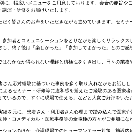
別に、幅広いメニューをご用意しております。会合の趣旨や
・講演・研修をお届けいたします。
ただく皆さんのお声をいただきながら進めていきます。セミナ
、参加者とコミュニケーションをとりながら楽しくリラックス
方も、終了後は「楽しかった」「参加してよかった」とのご感
ではなかなか得られない理解と積極性を引き出し、日々の業務
者さん応対経験に基づいた事例を多く取り入れながらお話しし
によるセミナー・研修等に違和感を覚えたご経験のある医療者
げているので、すぐに現場で使える」などと大変ご好評をいた
実績を元に、患者さん・利用者さん心理まで踏み込んで医療介
医師・コメディカル・医療事務等の全職種の方々がご参加にな
ーションのほか、介護現場でのヒューマンエラー対策、施設内