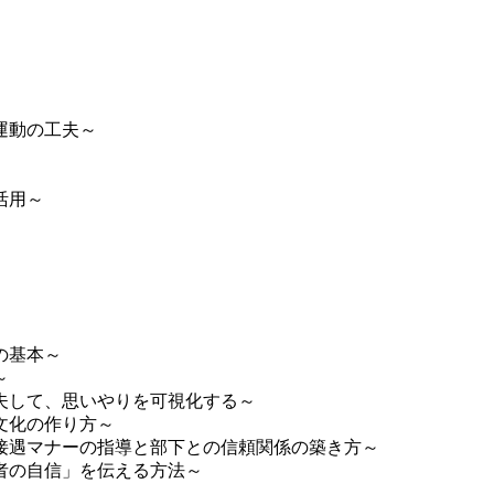
運動の工夫～
活用～
の基本～
～
夫して、思いやりを可視化する～
文化の作り方～
接遇マナーの指導と部下との信頼関係の築き方～
者の自信」を伝える方法～