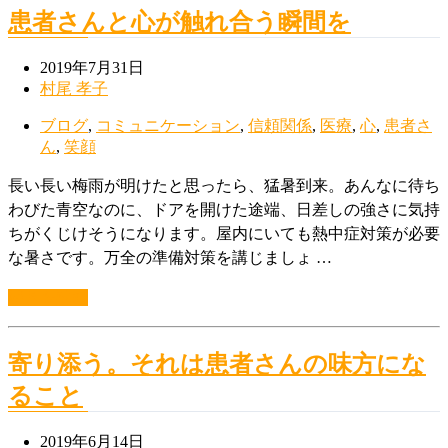
患者さんと心が触れ合う瞬間を
2019年7月31日
村尾 孝子
ブログ
,
コミュニケーション
,
信頼関係
,
医療
,
心
,
患者さ
ん
,
笑顔
長い長い梅雨が明けたと思ったら、猛暑到来。あんなに待ち
わびた青空なのに、ドアを開けた途端、日差しの強さに気持
ちがくじけそうになります。屋内にいても熱中症対策が必要
な暑さです。万全の準備対策を講じましょ …
続きを読む
寄り添う。それは患者さんの味方にな
ること
2019年6月14日