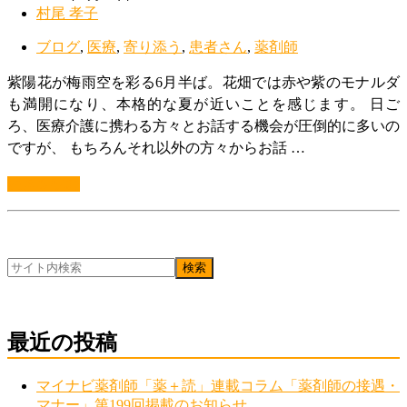
村尾 孝子
ブログ
,
医療
,
寄り添う
,
患者さん
,
薬剤師
紫陽花が梅雨空を彩る6月半ば。花畑では赤や紫のモナルダ
も満開になり、本格的な夏が近いことを感じます。 日ご
ろ、医療介護に携わる方々とお話する機会が圧倒的に多いの
ですが、 もちろんそれ以外の方々からお話 …
続きを読む
最近の投稿
マイナビ薬剤師「薬＋読」連載コラム「薬剤師の接遇・
マナー」第199回掲載のお知らせ