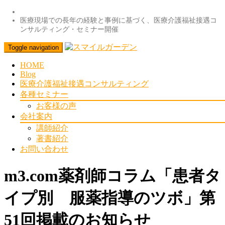
医療現場での長年の経験と事例に基づく、医療介護福祉接遇コ
ンサルティング・セミナー開催
Toggle navigation
HOME
Blog
医療介護福祉接遇コンサルティング
各種セミナー
お客様の声
会社案内
講師紹介
著書紹介
お問い合わせ
m3.com薬剤師コラム「患者タ
イプ別 服薬指導のツボ」第
51回掲載のお知らせ