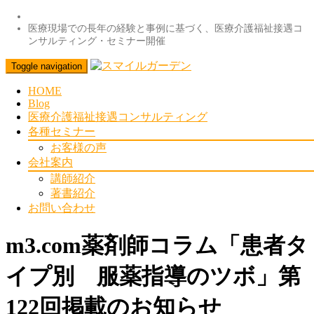
医療現場での長年の経験と事例に基づく、医療介護福祉接遇コ
ンサルティング・セミナー開催
Toggle navigation
HOME
Blog
医療介護福祉接遇コンサルティング
各種セミナー
お客様の声
会社案内
講師紹介
著書紹介
お問い合わせ
m3.com薬剤師コラム「患者タ
イプ別 服薬指導のツボ」第
122回掲載のお知らせ