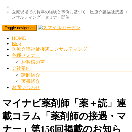
医療現場での長年の経験と事例に基づく、医療介護福祉接遇コ
ンサルティング・セミナー開催
Toggle navigation
HOME
Blog
医療介護福祉接遇コンサルティング
各種セミナー
お客様の声
会社案内
講師紹介
著書紹介
お問い合わせ
マイナビ薬剤師「薬＋読」連
載コラム「薬剤師の接遇・マ
ナー」第156回掲載のお知ら