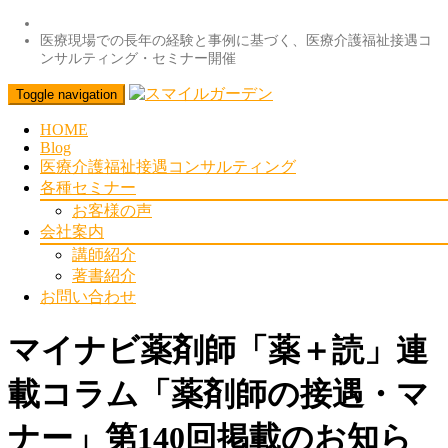
医療現場での長年の経験と事例に基づく、医療介護福祉接遇コ
ンサルティング・セミナー開催
Toggle navigation
HOME
Blog
医療介護福祉接遇コンサルティング
各種セミナー
お客様の声
会社案内
講師紹介
著書紹介
お問い合わせ
マイナビ薬剤師「薬＋読」連
載コラム「薬剤師の接遇・マ
ナー」第140回掲載のお知ら