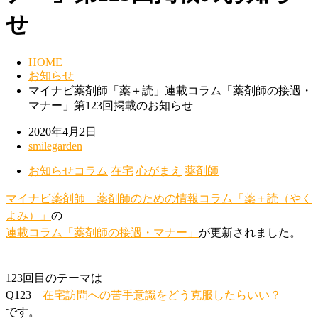
せ
HOME
お知らせ
マイナビ薬剤師「薬＋読」連載コラム「薬剤師の接遇・
マナー」第123回掲載のお知らせ
2020年4月2日
smilegarden
お知らせ
コラム
在宅
心がまえ
薬剤師
マイナビ薬剤師
薬剤師のための情報コラム「薬＋読（やく
よみ）」
の
連載コラム「薬剤師の接遇・マナー」
が更新されました。
123回目のテーマは
Q123
在宅訪問への苦手意識をどう克服したらいい？
です。