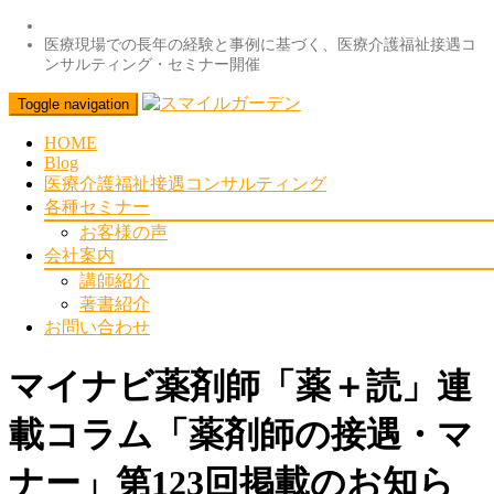
医療現場での長年の経験と事例に基づく、医療介護福祉接遇コ
ンサルティング・セミナー開催
Toggle navigation
HOME
Blog
医療介護福祉接遇コンサルティング
各種セミナー
お客様の声
会社案内
講師紹介
著書紹介
お問い合わせ
マイナビ薬剤師「薬＋読」連
載コラム「薬剤師の接遇・マ
ナー」第123回掲載のお知ら