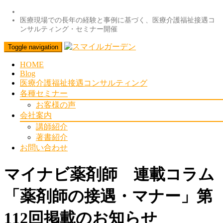
医療現場での長年の経験と事例に基づく、医療介護福祉接遇コ
ンサルティング・セミナー開催
Toggle navigation
HOME
Blog
医療介護福祉接遇コンサルティング
各種セミナー
お客様の声
会社案内
講師紹介
著書紹介
お問い合わせ
マイナビ薬剤師 連載コラム
「薬剤師の接遇・マナー」第
112回掲載のお知らせ