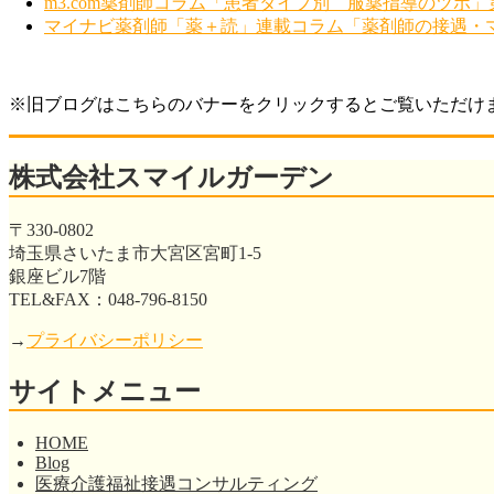
m3.com薬剤師コラム「患者タイプ別 服薬指導のツボ」
マイナビ薬剤師「薬＋読」連載コラム「薬剤師の接遇・マ
※旧ブログはこちらのバナーをクリックするとご覧いただけ
株式会社スマイルガーデン
〒330-0802
埼玉県さいたま市大宮区宮町1-5
銀座ビル7階
TEL&FAX：048-796-8150
→
プライバシーポリシー
サイトメニュー
HOME
Blog
医療介護福祉接遇コンサルティング