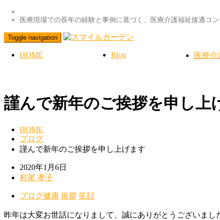
医療現場での長年の経験と事例に基づく、医療介護福祉接遇コン
Toggle navigation
HOME
Blog
医療介
謹んで新年のご挨拶を申し上
HOME
ブログ
謹んで新年のご挨拶を申し上げます
2020年1月6日
村尾 孝子
ブログ
健康
挨拶
笑顔
昨年は大変お世話になりまして、誠にありがとうございまし